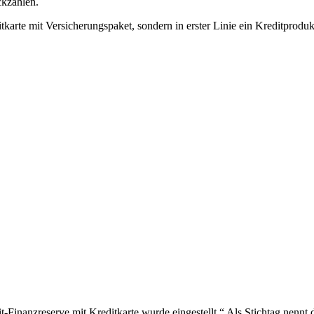
ckzahlen.
karte mit Versicherungspaket, sondern in erster Linie ein Kreditproduk
it-Finanzreserve mit Kreditkarte wurde eingestellt.“ Als Stichtag nen