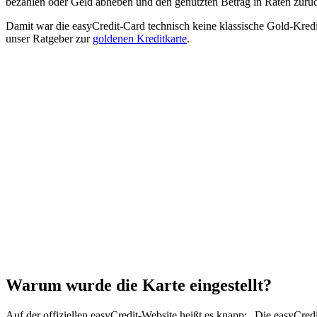
bezahlen oder Geld abheben und den genutzten Betrag in Raten zurü
Damit war die easyCredit-Card technisch keine klassische Gold-Kredit
unser Ratgeber zur
goldenen Kreditkarte
.
Warum wurde die Karte eingestellt?
Auf der offiziellen easyCredit-Website heißt es knapp: „Die easyCred