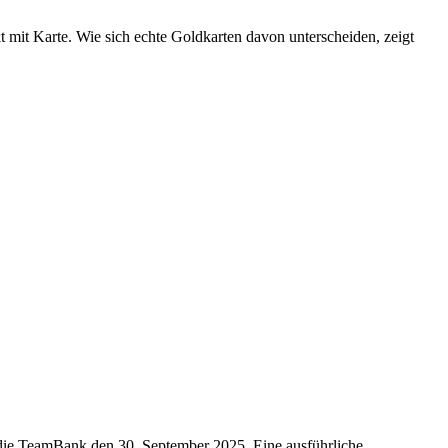
t mit Karte. Wie sich echte Goldkarten davon unterscheiden, zeigt
nt die TeamBank den 30. September 2025. Eine ausführliche