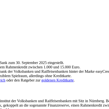
Bank zum 30. September 2025 eingestellt.
inem Rahmenkredit zwischen 1.000 und 15.000 Euro.
ank der Volksbanken und Raiffeisenbanken hinter der Marke easyCred
exiblem Spielraum, allerdings ohne Kreditkarte.
eich
oder den Ratgeber zur
goldenen Kreditkarte
.
stitut der Volksbanken und Raiffeisenbanken mit Sitz in Nürnberg. Bek
tik, gekoppelt an die sogenannte Finanzreserve, einen Rahmenkredit zw