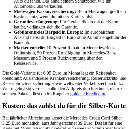
Auto du fährst. Das ähnelt einem Schutzbrief, wie ihn
Automobilclubs verkaufen.
Mietwagen-Kaskoversicherung:
Beim Mietwagen greift ein
Kaskoschutz, wenn du mit der Karte zahlst.
Garantieverlängerung:
Für Geräte, die du mit der Karte
kaufst, verlängert sich die Garantie.
Gebührenfreies Bargeld in Europa:
Im europäischen
Ausland hebst du Bargeld in Euro ohne Automatengebühr der
Bank ab.
Markenvorteile:
10 Prozent Rabatt im Mercedes-Benz
Onlineshop, 50 Prozent Ermäßigung im Mercedes-Benz
Museum und 5 Prozent Rückvergütung über den
Reiseservice.
Die Gold-Variante für 6,95 Euro im Monat legt ein Reisepaket
obendrauf: Auslandsreise-Krankenversicherung, Reiserücktritts- und
Reiseabbruchversicherung sowie weltweiter Verkehrsrechtsschutz.
Wer regelmäßig verreist, sollte den Aufpreis durchrechnen, mehr zu
solchen Paketen liest du im Ratgeber
goldene Kreditkarte
.
Kosten: das zahlst du für die Silber-Karte
Bei jährlicher Abrechnung kostet die Mercedes Credit Card Silber
3,25 Euro monatlich, aufs Jahr gerechnet 39 Euro. Das ist für eine
Karte mit Mobilitätsschutz moderat, ein separater Schutzbrief kostet