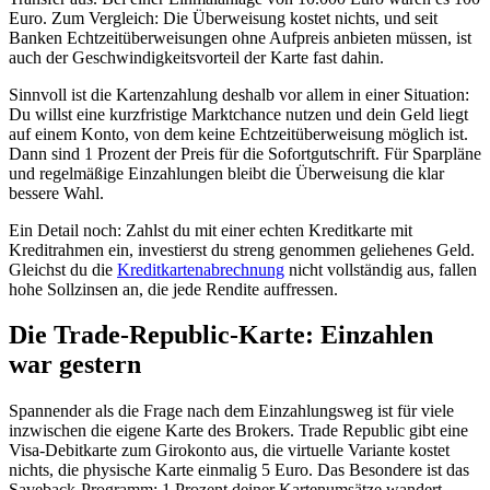
Euro. Zum Vergleich: Die Überweisung kostet nichts, und seit
Banken Echtzeitüberweisungen ohne Aufpreis anbieten müssen, ist
auch der Geschwindigkeitsvorteil der Karte fast dahin.
Sinnvoll ist die Kartenzahlung deshalb vor allem in einer Situation:
Du willst eine kurzfristige Marktchance nutzen und dein Geld liegt
auf einem Konto, von dem keine Echtzeitüberweisung möglich ist.
Dann sind 1 Prozent der Preis für die Sofortgutschrift. Für Sparpläne
und regelmäßige Einzahlungen bleibt die Überweisung die klar
bessere Wahl.
Ein Detail noch: Zahlst du mit einer echten Kreditkarte mit
Kreditrahmen ein, investierst du streng genommen geliehenes Geld.
Gleichst du die
Kreditkartenabrechnung
nicht vollständig aus, fallen
hohe Sollzinsen an, die jede Rendite auffressen.
Die Trade-Republic-Karte: Einzahlen
war gestern
Spannender als die Frage nach dem Einzahlungsweg ist für viele
inzwischen die eigene Karte des Brokers. Trade Republic gibt eine
Visa-Debitkarte zum Girokonto aus, die virtuelle Variante kostet
nichts, die physische Karte einmalig 5 Euro. Das Besondere ist das
Saveback-Programm: 1 Prozent deiner Kartenumsätze wandert